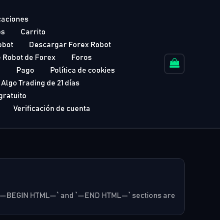
caciones
os
Carrito
obot
Descargar Forex Robot
 Robot de Forex
Foros
o
Pago
Política de cookies
Algo Trading de 21 días
gratuito
Verificación de cuenta
 the `—BEGIN HTML—` and `—END HTML—` sections are