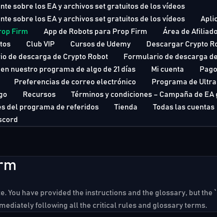
te sobre los EA y archivos set gratuitos de los vídeos
te sobre los EA y archivos set gratuitos de los vídeos
Apli
rop Firm
App de Robots para Prop Firm
Área de Afiliad
tos
Club VIP
Cursos de Udemy
Descargar Crypto R
io de descarga de Crypto Robot
Formulario de descarga de
s en nuestro programa de algo de 21 días
Mi cuenta
Pag
Preferencias de correo electrónico
Programa de Ultra 
go
Recursos
Términos y condiciones – Campaña de EA 
es del programa de referidos
Tienda
Todas las cuentas
iscord
irm
ate. You have provided the instructions and the glossary, but
mmediately following all the critical rules and glossary terms.