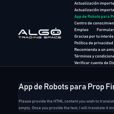
Ir
Actualización importan
al
Actualización importan
contenido
App de Robots para P
Centro de conocimien
Empleo
Formular
Gracias por tu interé
Política de privacidad
Recomienda a un ami
Términos y condicion
Verificar cuenta de D
App de Robots para Prop F
Please provide the HTML content you wish to transl
empty. Once you provide the text, I will translate it i